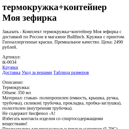
термокружка+контейнер
Моя зефирка
Заказать - Комплект термокружка+контейнер Моя зефирка с
доставкой по России в магазине Bullfinch. Кружки с принтом.
Гипоаллергенные краски. Премиальное качество. Цена: 2490
рублей.
Артикул:
tk-0034
Кружки
Доставка
Уход за вещами
Таблица размеров
Описание:
Термокружка:
Объем: 350 мл
Материал: стакан- полипропилен (емкость, крышка, ручка,
трубочка), силикон( трубочка, прокладка, пробка-заглушка),
полиэтилен (внутренняя трубочка).
Не содержит бисфенол -А!
Избегать контакта изделия со спиртосодержащими
веществами!
Предназначен для прохладных и теплых напитков (5-70С)