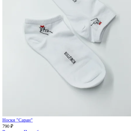
Носки "Саран"
790 ₽