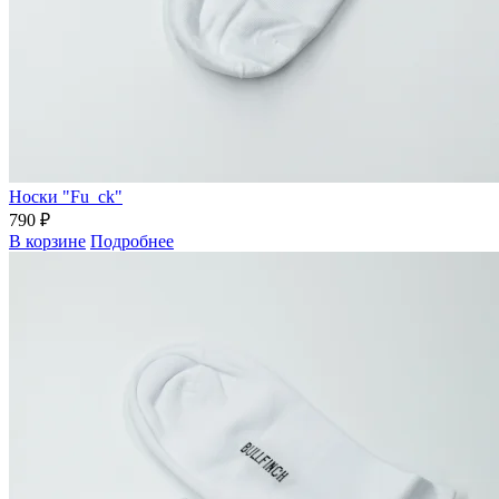
Носки "Fu_ck"
790 ₽
В корзине
Подробнее