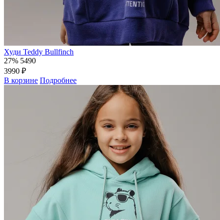
Худи Teddy Bullfinch
27%
5490
3990 ₽
В корзине
Подробнее