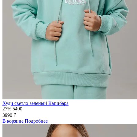
Худи светло-зеленый Капибара
27%
5490
3990 ₽
В корзине
Подробнее