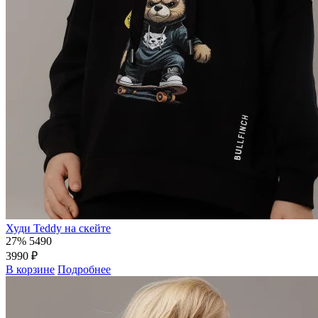
Худи Teddy на скейте
27%
5490
3990 ₽
В корзине
Подробнее