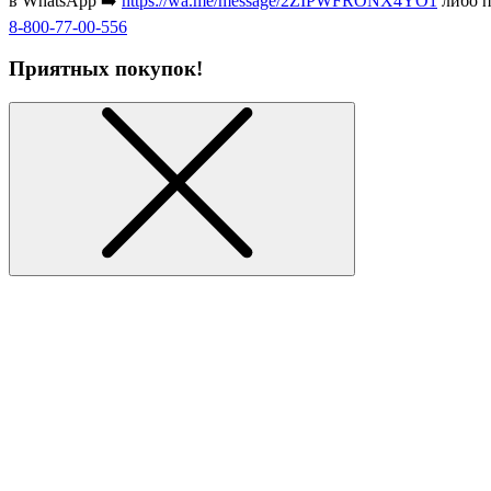
в WhatsApp ➡️
https://wa.me/message/2ZIPWFRONX4YO1
либо п
8-800-77-00-556
Приятных покупок!