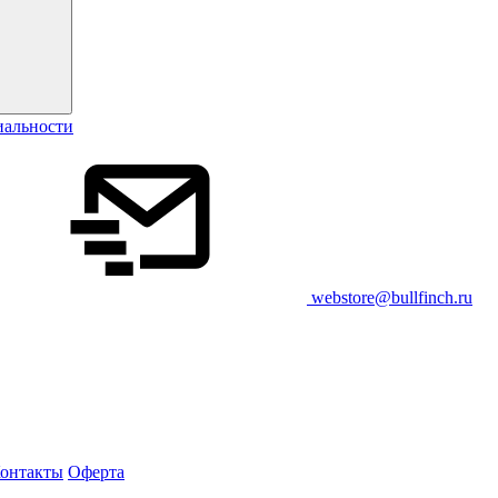
иальности
webstore@bullfinch.ru
онтакты
Оферта