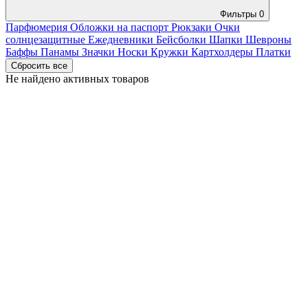
Фильтры
0
Парфюмерия
Обложки на паспорт
Рюкзаки
Очки
солнцезащитные
Ежедневники
Бейсболки
Шапки
Шевроны
Баффы
Панамы
Значки
Носки
Кружки
Картхолдеры
Платки
Сбросить все
Не найдено активных товаров