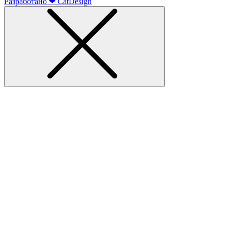
Разработано
❤
CatDesign