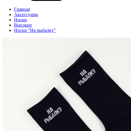
Главная
Аксессуары
Носки
Высокие
Носки "На рыбалку"