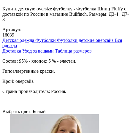
Купить детскую oversize футболку - Футболка Шпиц Fluffy с
доставкой по России в магазине Bullfinch. Размеры: Д3-4 , Д7-
8
Артикул:
16039
Детская одежда
Футболки
Футболки детские оверсайз
Вся
одежда
Доставка
Уход за вещами
Таблица размеров
Cостав: 95% - хлопок; 5 % - эластан.
Гипоаллергенные краски.
Крой: оверсайз.
Страна-производитель: Россия.
Выбрать цвет:
Белый