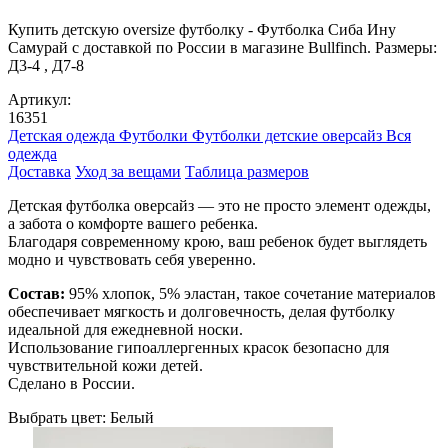
Купить детскую oversize футболку - Футболка Сиба Ину
Самурай с доставкой по России в магазине Bullfinch. Размеры:
Д3-4 , Д7-8
Артикул:
16351
Детская одежда
Футболки
Футболки детские оверсайз
Вся
одежда
Доставка
Уход за вещами
Таблица размеров
Детская футболка оверсайз — это не просто элемент одежды,
а забота о комфорте вашего ребенка.
Благодаря современному крою, ваш ребенок будет выглядеть
модно и чувствовать себя уверенно.
Состав:
95% хлопок, 5% эластан, такое сочетание материалов
обеспечивает мягкость и долговечность, делая футболку
идеальной для ежедневной носки.
Использование гипоаллергенных красок безопасно для
чувствительной кожи детей.
Сделано в России.
Выбрать цвет:
Белый