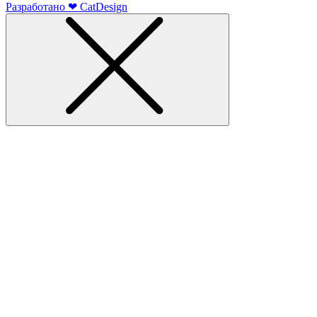
Разработано
❤
CatDesign