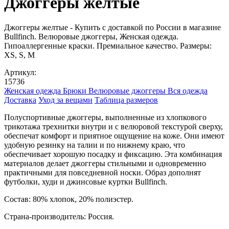
Джоггеры желтые
Джоггеры желтые - Купить с доставкой по России в магазине
Bullfinch. Велюровые джоггеры, Женская одежда.
Гипоаллергенные краски. Премиальное качество. Размеры:
XS, S, M
Артикул:
15736
Женская одежда
Брюки
Велюровые джоггеры
Вся одежда
Доставка
Уход за вещами
Таблица размеров
Полуспортивные джоггеры, выполненные из хлопкового
трикотажа трехнитки внутри и с велюровой текстурой сверху,
обеспечат комфорт и приятное ощущение на коже. Они имеют
удобную резинку на талии и по нижнему краю, что
обеспечивает хорошую посадку и фиксацию. Эта комбинация
материалов делает джоггеры стильными и одновременно
практичными для повседневной носки. Образ дополнят
футболки, худи и джинсовые куртки Bullfinch.
Cостав: 80% хлопок, 20% полиэстер.
Страна-производитель: Россия.